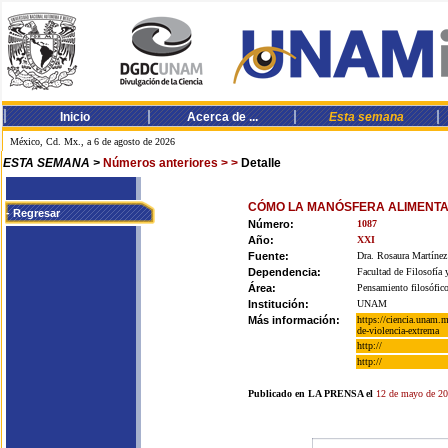
ESTA SEMANA >
Números anteriores > >
Detalle
CÓMO LA MANÓSFERA ALIMENTA
- Regresar
Número:
1087
Año:
XXI
Fuente:
Dra. Rosaura Martínez
Dependencia:
Facultad de Filosofía 
Área:
Pensamiento filosófico
Institución:
UNAM
Más información:
https://ciencia.unam.m
de-violencia-extrema
http://
http://
Publicado en LA PRENSA el
12 de mayo de 2