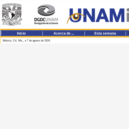
Inicio
Acerca de ...
Esta semana
México, Cd. Mx., a 7 de agosto de 2026